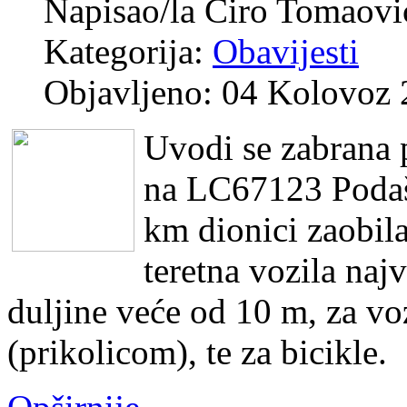
Napisao/la
Ćiro Tomaovi
Kategorija:
Obavijesti
Objavljeno: 04 Kolovoz
Uvodi se zabrana 
na LC67123 Podašp
km dionici zaobila
teretna vozila naj
duljine veće od 10 m, za vo
(prikolicom), te za bicikle.