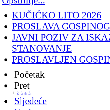
Opširnije...
KUČIĆKO LITO 2026
PROSLAVA GOSPINOG
JAVNI POZIV ZA ISK
STANOVANJE
PROSLAVLJEN GOSPI
Početak
Pret
1
2
3
4
5
Sljedeće