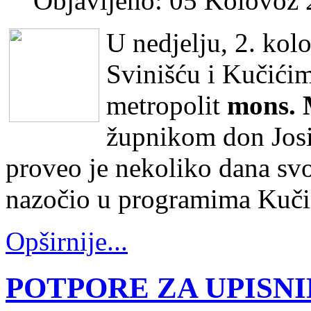
Objavljeno: 05 Kolovoz
U nedjelju, 2. kol
Svinišću i Kučićim
metropolit
mons. 
župnikom don Jos
proveo je nekoliko dana sv
nazočio u programima Kučić
Opširnije...
POTPORE ZA UPISN