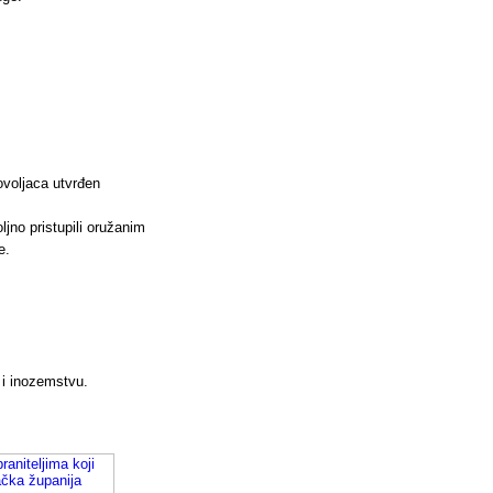
ovoljaca utvrđen
jno pristupili oružanim
e.
 i inozemstvu.