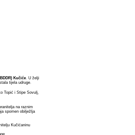
BDDR) Kučiće
. U želji
ala tijela udruge.
o Topić i Stipe Sovulj,
ranitelja na raznim
ja spomen obilježlja
itelju Kučićaninu
uge.