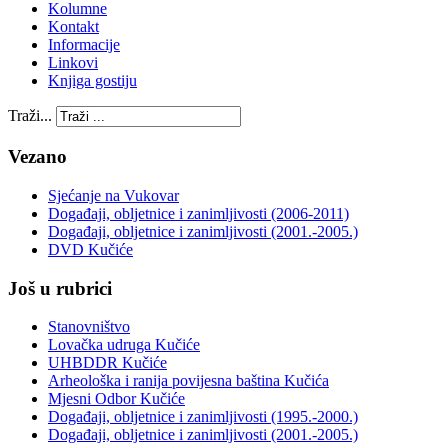
Kolumne
Kontakt
Informacije
Linkovi
Knjiga gostiju
Traži...
Vezano
Sjećanje na Vukovar
Događaji, obljetnice i zanimljivosti (2006-2011)
Događaji, obljetnice i zanimljivosti (2001.-2005.)
DVD Kučiće
Još u rubrici
Stanovništvo
Lovačka udruga Kučiće
UHBDDR Kučiće
Arheološka i ranija povijesna baština Kučića
Mjesni Odbor Kučiće
Događaji, obljetnice i zanimljivosti (1995.-2000.)
Događaji, obljetnice i zanimljivosti (2001.-2005.)