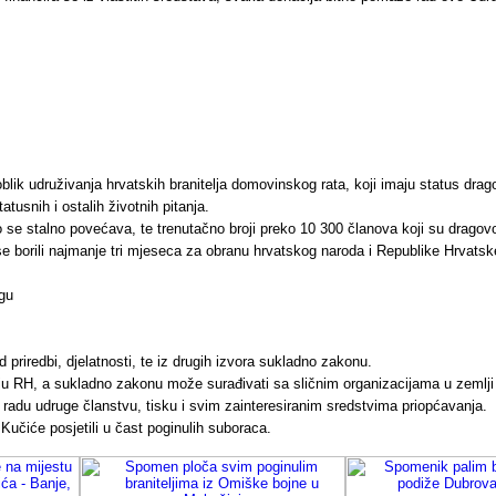
k udruživanja hrvatskih branitelja domovinskog rata, koji imaju status drag
atusnih i ostalih životnih pitanja.
 se stalno povećava, te trenutačno broji preko 10 300 članova koji su dragovol
e borili najmanje tri mjeseca za obranu hrvatskog naroda i Republike Hrvatsk
ugu
 priredbi, djelatnosti, te iz drugih izvora sukladno zakonu.
čju RH, a sukladno zakonu može surađivati sa sličnim organizacijama u zemlji
radu udruge članstvu, tisku i svim zainteresiranim sredstvima priopćavanja.
čiće posjetili u čast poginulih suboraca.