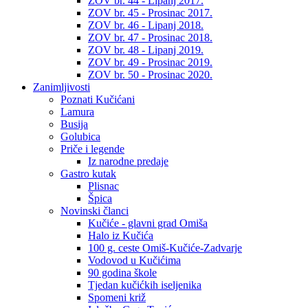
ZOV br. 44 - Lipanj 2017.
ZOV br. 45 - Prosinac 2017.
ZOV br. 46 - Lipanj 2018.
ZOV br. 47 - Prosinac 2018.
ZOV br. 48 - Lipanj 2019.
ZOV br. 49 - Prosinac 2019.
ZOV br. 50 - Prosinac 2020.
Zanimljivosti
Poznati Kučićani
Lamura
Busija
Golubica
Priče i legende
Iz narodne predaje
Gastro kutak
Plisnac
Špica
Novinski članci
Kučiće - glavni grad Omiša
Halo iz Kučića
100 g. ceste Omiš-Kučiće-Zadvarje
Vodovod u Kučićima
90 godina škole
Tjedan kučićkih iseljenika
Spomeni križ