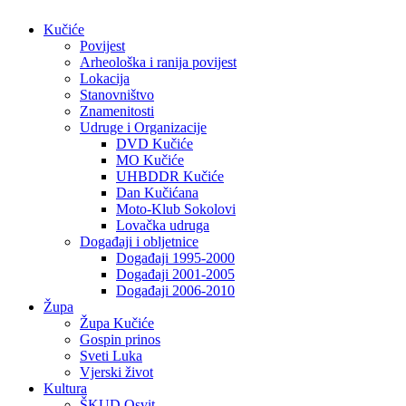
Kučiće
Povijest
Arheološka i ranija povijest
Lokacija
Stanovništvo
Znamenitosti
Udruge i Organizacije
DVD Kučiće
MO Kučiće
UHBDDR Kučiće
Dan Kučićana
Moto-Klub Sokolovi
Lovačka udruga
Događaji i obljetnice
Događaji 1995-2000
Događaji 2001-2005
Događaji 2006-2010
Župa
Župa Kučiće
Gospin prinos
Sveti Luka
Vjerski život
Kultura
ŠKUD Osvit