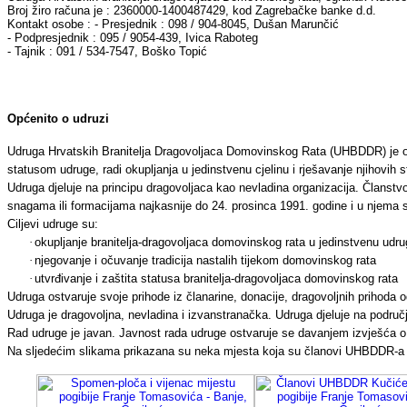
Broj žiro računa je : 2360000-1400487429, kod Zagrebačke banke d.d.
Kontakt osobe : - Presjednik : 098 / 904-8045, Dušan Marunčić
- Podpresjednik : 095 / 9054-439, Ivica Raboteg
- Tajnik : 091 / 534-7547, Boško Topić
Opće
nito o udruzi
Udruga Hrvatskih Branitelja Dragovoljaca Domovinskog Rata (UHBDDR) je obli
statusom udruge, radi okupljanja u jedinstvenu cjelinu i rješavanje njihovih st
Udruga djeluje na principu dragovoljaca kao nevladina organizacija. Članstvo
snagama ili formacijama najkasnije do 24. prosinca 1991. godine i u njema s
Ciljevi udruge su:
·
okupljanje branitelja-dragovoljaca domovinskog rata u jedinstvenu udr
·
njegovanje i očuvanje tradicija nastalih tijekom domovinskog rata
·
utvrđivanje i zaštita statusa branitelja-dragovoljaca domovinskog rata
Udruga ostvaruje svoje prihode iz članarine, donacije, dragovoljnih prihoda od
Udruga je dragovoljna, nevladina i izvanstranačka. Udruga djeluje na podru
Rad udruge je javan. Javnost rada udruge ostvaruje se davanjem izvješća o 
Na sljedećim slikama prikazana su neka mjesta koja su članovi UHBDDR-a Ku