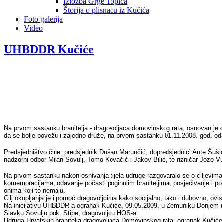
Izložba Grge Topića
Štorija o plisnacu iz Kučića
Foto galerija
Video
UHBDDR Kučiće
Na prvom sastanku branitelja - dragovoljaca domovinskog rata, osnovan je
da se bolje povežu i zajedno druže, na prvom sastanku 01.11.2008. god. odaz
Predsjedništvo čine: predsjednik Dušan Marunčić, dopredsjednici Ante Šušić
nadzorni odbor Milan Sovulj, Tomo Kovačić i Jakov Bilić, te rizničar Jozo V
Na prvom sastanku nakon osnivanja tijela udruge razgovaralo se o ciljevima 
komemoracijama, odavanje počasti poginulim braniteljima, posjećivanje i po
onima koji to nemaju.
Cilj okupljanja je i pomoć dragovoljcima kako socijalno, tako i duhovno, ov
Na inicijativu UHBDDR-a ogranak Kučiće, 09.05.2009. u Zemuniku Donjem na 
Slavku Sovulju pok. Stipe, dragovoljcu HOS-a.
Udruga Hrvatskih branitelja dragovoljaca Domovinskog rata, ogranak Kučiće 