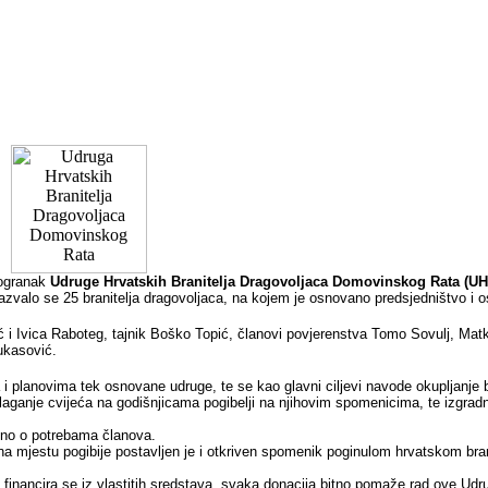
 ogranak
Udruge Hrvatskih Branitelja Dragovoljaca Domovinskog Rata
(UH
valo se 25 branitelja dragovoljaca, na kojem je osnovano predsjedništvo i ost
 i Ivica Raboteg, tajnik Boško
Topić, članovi povjerenstva Tomo Sovulj, Matk
ukasović.
i planovima tek osnovane udruge, te se kao glavni ciljevi navode okupljanje b
laganje cvijeća na godišnjicama pogibelji na njihovim spomenicima, te izgradn
isno o potrebama članova.
mjestu pogibije postavljen je i otkriven spomenik poginulom hrvatskom bran
financira se iz vlastitih sredstava, svaka donacija bitno pomaže rad ove Udr