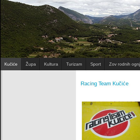
Kučiće
Župa
Kultura
Turizam
Sport
Zov rodnih ognj
Racing Team Kučiće