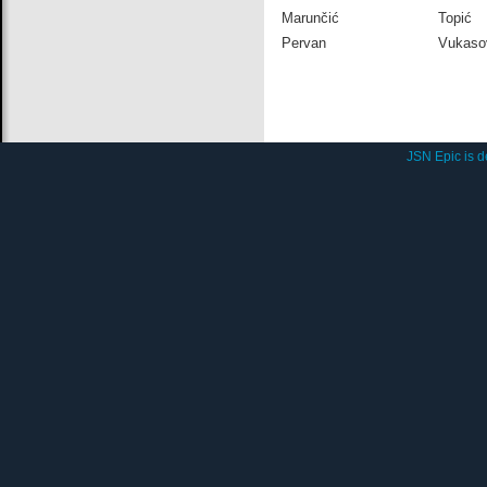
Marunčić
Topić
Pervan
Vukaso
JSN Epic is 