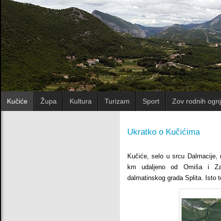
Kučiće
Župa
Kultura
Turizam
Sport
Zov rodnih ognj
Ukratko o Kučićima
Kučiće, selo u srcu Dalmacije, 
km udaljeno od Omiša i Zad
dalmatinskog grada Splita. Isto 