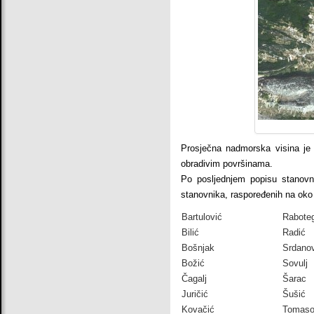
Prosječna nadmorska visina je 
obradivim površinama.
Po posljednjem popisu stanovn
stanovnika, raspoređenih na oko
Bartulović
Rabote
Bilić
Radić
Bošnjak
Srdanov
Božić
Sovulj
Čagalj
Šarac
Juričić
Šušić
Kovačić
Tomaso