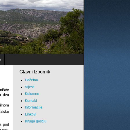
o
Glavni Izbornik
Početna
Vijesti
nišće
Kolumne
ta dva
Kontakt
ilnom
Informacije
vatske
Linkovi
Knjiga gostiju
a pod