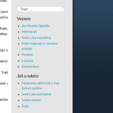
 1685.
Traži...
Cosmi
učiće
Vezano
Zov Rodnih Ognjišta
župe,
Informacije
odine,
Sveti Luka evanđelist
Priče i legende iz narodne
predaje
rigu o
Povijest
Lokacija
 nekoć
Znamenitosti
 župi
Još u rubrici
Pastoralne aktivnosti u župi
red i
tijekom godine
Sveti Luka evanđelist
arske
Gospin prinos
Župa