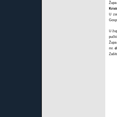
Župa
Kris
U za
Gosp
U žup
pučki
Župa
mr.
d
Zašit