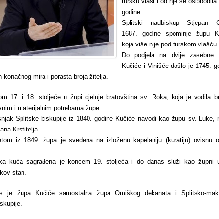
tursku vlast i od nje se oslobodila
godine.
Splitski nadbiskup Stjepan 
1687. godine spominje župu K
koja više nije pod turskom vlašću.
Do podjela na dvije zasebne 
Kučiće i Vinišće došlo je 1745. g
 konačnog mira i porasta broja žitelja.
om 17. i 18. stoljeće u župi djeluje bratovština sv. Roka, koja je vodila b
nim i materijalnim potrebama župe.
njak Splitske biskupije iz 1840. godine Kučiće navodi kao župu sv. Luke,
vana Krstitelja.
etom iz 1849. župa je svedena na izloženu kapelaniju (kuratiju) ovisnu o
.
ka kuća sagrađena je koncem 19. stoljeća i do danas služi kao župni u
kov stan.
s je župa Kučiće samostalna župa Omiškog dekanata i Splitsko-mak
skupije.