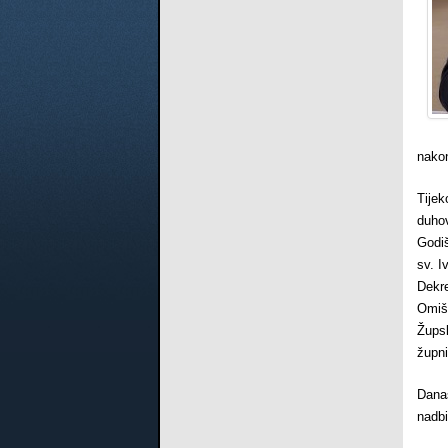
nakon
Tijek
duhov
Godiš
sv. I
Dekr
Omiš
Žups
župni
Dana
nadbi