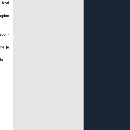
 Krvi
agdan
zbor -
ne je
da.