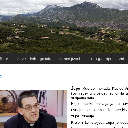
Sport
Zov rodnih ognjišta
Zanimljivosti
Foto galerija
Vide
a
Župu Kučiće
, nekada Kučiće-Vi
(Svinišće) u prošlosti su činila 
susjedna sela.
Prije Turskih osvajanja, u civ
ustroju mjesto je bilo dio stare Hr
župe Primorje.
Krajem 15. stoljeća župa je došl