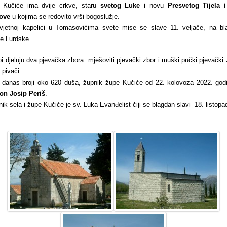
 Kučiće ima dvije crkve, staru
svetog Luke
i novu
Presvetog Tijela i
tove
u kojima se redovito vrši bogoslužje.
vjetnoj kapelici u Tomasovićima svete mise se slave 11. veljače, na bl
e Lurdske.
i djeluju dva pjevačka zbora: mješoviti pjevački zbor i muški pučki pjevački 
 pivači.
 danas broji oko 620 duša, župnik župe Kučiće od 22. kolovoza 2022. godi
on Josip Periš
.
nik sela i župe Kučiće je sv. Luka Evanđelist čiji se blagdan slavi 18. listopa