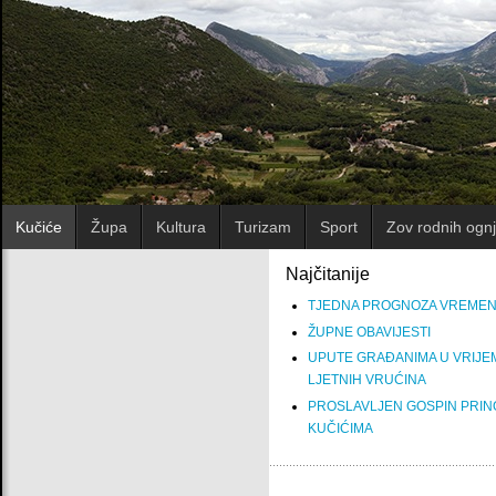
Kučiće
Župa
Kultura
Turizam
Sport
Zov rodnih ognj
Najčitanije
TJEDNA PROGNOZA VREME
ŽUPNE OBAVIJESTI
UPUTE GRAĐANIMA U VRIJE
LJETNIH VRUĆINA
PROSLAVLJEN GOSPIN PRIN
KUČIĆIMA