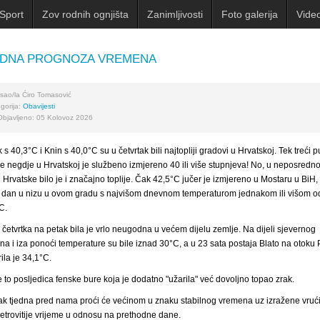
Sport
Zov rodnih ognjišta
Zanimljivosti
Foto galerija
Vide
EDNA PROGNOZA VREMENA
sao/la
Ćiro Tomasović
gorija:
Obavijesti
Objavljeno: 05 Kolovoz 2026
 s 40,3°C i Knin s 40,0°C su u četvrtak bili najtopliji gradovi u Hrvatskoj. Tek treći p
e negdje u Hrvatskoj je službeno izmjereno 40 ili više stupnjeva! No, u neposredno
ni Hrvatske bilo je i značajno toplije. Čak 42,5°C jučer je izmjereno u Mostaru u BiH, 
. dan u nizu u ovom gradu s najvišom dnevnom temperaturom jednakom ili višom o
C.
 četvrtka na petak bila je vrlo neugodna u većem dijelu zemlje. Na dijeli sjevernog
na i iza ponoći temperature su bile iznad 30°C, a u 23 sata postaja Blato na otoku
ila je 34,1°C.
je to posljedica fenske bure koja je dodatno "užarila" već dovoljno topao zrak.
ak tjedna pred nama proći će većinom u znaku stabilnog vremena uz izražene vruć
 vjetrovitije vrijeme u odnosu na prethodne dane.