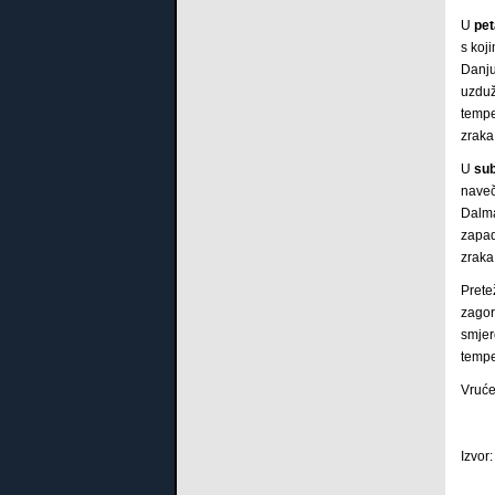
U
pe
s koj
Danju
uzduž
tempe
zraka
U
sub
naveč
Dalma
zapad
zraka
Prete
zagor
smjer
tempe
Vruće 
Izvor