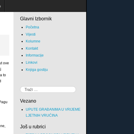
o
Glavni Izbornik
Početna
Vijesti
Kolumne
Kontakt
Informacije
Linkovi
ut ove
j
Knjiga gostiju
a to
d
Traži...
Vezano
 Pagu
UPUTE GRAĐANIMA U VRIJEME
LJETNIH VRUĆINA
ine,
Još u rubrici