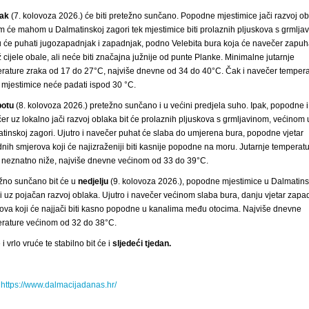
tak
(7. kolovoza 2026.) će biti pretežno sunčano. Popodne mjestimice jači razvoj o
im će mahom u Dalmatinskoj zagori tek mjestimice biti prolaznih pljuskova s grmlja
 će puhati jugozapadnjak i zapadnjak, podno Velebita bura koja će navečer zapuh
 cijele obale, ali neće biti značajna južnije od punte Planke. Minimalne jutarnje
rature zraka od 17 do 27°C, najviše dnevne od 34 do 40°C. Čak i navečer temper
 mjestimice neće padati ispod 30 °C.
otu
(8. kolovoza 2026.) pretežno sunčano i u većini predjela suho. Ipak, popodne i
er uz lokalno jači razvoj oblaka bit će prolaznih pljuskova s grmljavinom, većinom 
tinskoj zagori. Ujutro i navečer puhat će slaba do umjerena bura, popodne vjetar
nih smjerova koji će najizraženiji biti kasnije popodne na moru. Jutarnje temperat
 neznatno niže, najviše dnevne većinom od 33 do 39°C.
žno sunčano bit će
u
nedjelju
(9. kolovoza 2026.), popodne mjestimice u Dalmatins
i uz pojačan razvoj oblaka. Ujutro i navečer većinom slaba bura, danju vjetar zapa
ova koji će najjači biti kasno popodne u kanalima među otocima. Najviše dnevne
rature većinom od 32 do 38°C.
i vrlo vruće te stabilno bit će i
sljedeći tjedan.
:
https://www.dalmacijadanas.hr/