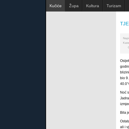
Kučiće
Župa
Kultura
Turizam
TJ
Napi
Kate
Osijek
godin
blizi
bio 9
40.0°
Noć s
Jadra
izmjer
Bila 
Ostat
ali i