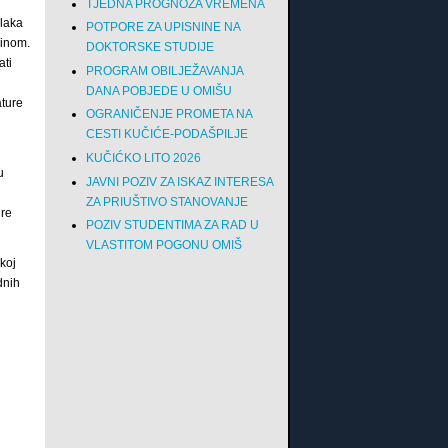
TJEDNA PROGNOZA VREMENA
blaka
POTPORE ZA UPISNINE NA
vinom.
DOKTORSKE STUDIJE
ati
PROGRAM OBILJEŽAVANJA
DANA POBJEDE U OMIŠU
ature
OGRANIČENJE PROMETA NA
CESTI KUČIĆE-PODAŠPILJE
KUČIĆKO LITO 2026
u
JAVNI POZIV ZA ISKAZ INTERESA
ZA PRIUŠTIVO STANOVANJE
ure
POZIV STUDENTIMA ZA RAD U
VLASTITOM POGONU OMIŠ
koj
dnih