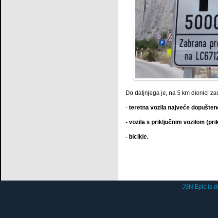
Do daljnjega je, na 5 km dionici z
-
teretna vozila najveće dopuštene 
- vozila s priključnim vozilom (pr
- bicikle.
JSN Epic is 