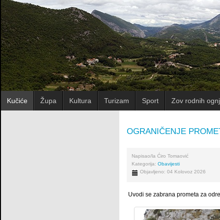
Kučiće
Župa
Kultura
Turizam
Sport
Zov rodnih ognj
OGRANIČENJE PROMET
Napisao/la
Ćiro Tomaović
Kategorija:
Obavijesti
Objavljeno: 04 Kolovoz 2026
Uvodi se zabrana prometa za odre