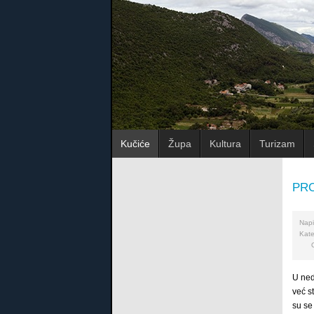
Kučiće
Župa
Kultura
Turizam
PRO
Napi
Kate
U ned
već s
su se