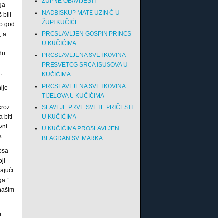
ŽUPNE OBAVIJESTI
oga
NADBISKUP MATE UZINIĆ U
 bili
ŽUPI KUČIĆE
ko god
PROSLAVLJEN GOSPIN PRINOS
, a
U KUČIĆIMA
du.
PROSLAVLJENA SVETKOVINA
PRESVETOG SRCA ISUSOVA U
.
KUČIĆIMA
PROSLAVLJENA SVETKOVINA
ije
TIJELOVA U KUČIĆIMA
SLAVLJE PRVE SVETE PRIČESTI
kroz
U KUČIĆIMA
 biti
vni
U KUČIĆIMA PROSLAVLJEN
k.
BLAGDAN SV. MARKA
nosa
oji
ajući
ga.“
 našim
i