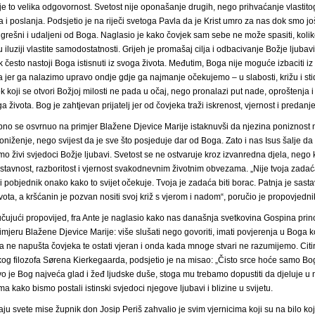
 je to velika odgovornost. Svetost nije oponašanje drugih, nego prihvaćanje vlastit
a i poslanja. Podsjetio je na riječi svetoga Pavla da je Krist umro za nas dok smo još
, grešni i udaljeni od Boga. Naglasio je kako čovjek sam sebe ne može spasiti, koli
u iluziji vlastite samodostatnosti. Grijeh je promašaj cilja i odbacivanje Božje ljubavi
k često nastoji Boga istisnuti iz svoga života. Međutim, Boga nije moguće izbaciti iz
ta jer ga nalazimo upravo ondje gdje ga najmanje očekujemo – u slabosti, križu i sti
k koji se otvori Božjoj milosti ne pada u očaj, nego pronalazi put nade, oproštenja i
 života. Bog je zahtjevan prijatelj jer od čovjeka traži iskrenost, vjernost i predanje
no se osvrnuo na primjer Blažene Djevice Marije istaknuvši da njezina poniznost n
poniženje, nego svijest da je sve što posjeduje dar od Boga. Zato i nas Isus šalje da
o živi svjedoci Božje ljubavi. Svetost se ne ostvaruje kroz izvanredna djela, nego 
stavnost, razboritost i vjernost svakodnevnim životnim obvezama. „Nije tvoja zadaća
 i pobjednik onako kako to svijet očekuje. Tvoja je zadaća biti borac. Patnja je sasta
ivota, a kršćanin je pozvan nositi svoj križ s vjerom i nadom“, poručio je propovjedni
učujući propovijed, fra Ante je naglasio kako nas današnja svetkovina Gospina pri
rimjeru Blažene Djevice Marije: više slušati nego govoriti, imati povjerenja u Boga k
a ne napušta čovjeka te ostati vjeran i onda kada mnoge stvari ne razumijemo. Citir
og filozofa Sørena Kierkegaarda, podsjetio je na misao: „Čisto srce hoće samo Bo
o je Bog najveća glad i žeđ ljudske duše, stoga mu trebamo dopustiti da djeluje u
ma kako bismo postali istinski svjedoci njegove ljubavi i blizine u svijetu.
aju svete mise župnik don Josip Periš zahvalio je svim vjernicima koji su na bilo koj