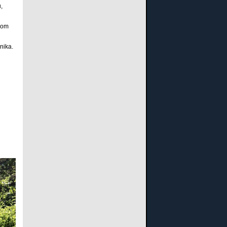
,
udom
nika.