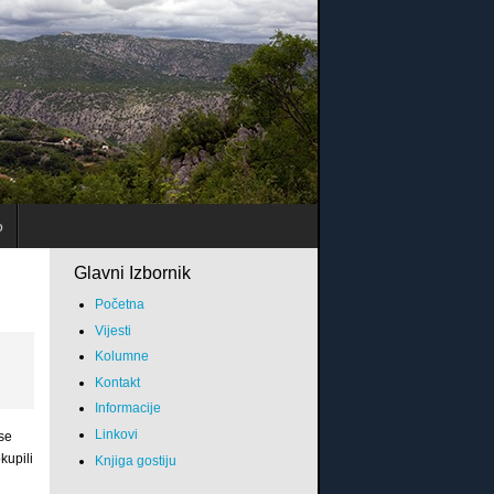
o
Glavni Izbornik
Početna
Vijesti
Kolumne
Kontakt
Informacije
Linkovi
 se
kupili
Knjiga gostiju