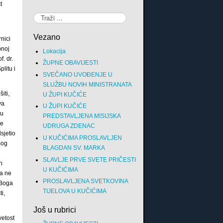
t
Traži...
Vezano
nici
pnoj
Lokacija
. dr.
ŽUPNE OBAVIJESTI
litu i
SVEČANO UVOĐENJE U
SLUŽBU NOVIH MINISTRANATA
iti,
U ŽUPI KUČIĆE
va
U ŽUPI KUČIĆE
 u
PREDSTAVLJENA MISIJSKA
je
UDRUGA ZDENAC
sjetio
U KUČIĆIMA PROSLAVLJEN
Bog
BLAGDAN SV. MARKA
SLAVLJE PRVE SVETE PRIČESTI
h
U KUČIĆIMA
da ne
PROSLAVLJENA SVETKOVINA
 Boga
TIJELOVA U KUČIĆIMA
i,
Još u rubrici
vetost