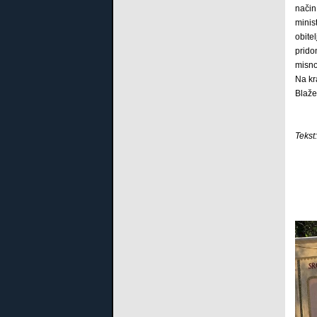
način
minis
obite
prido
misno
Na kr
Blaže
Tekst