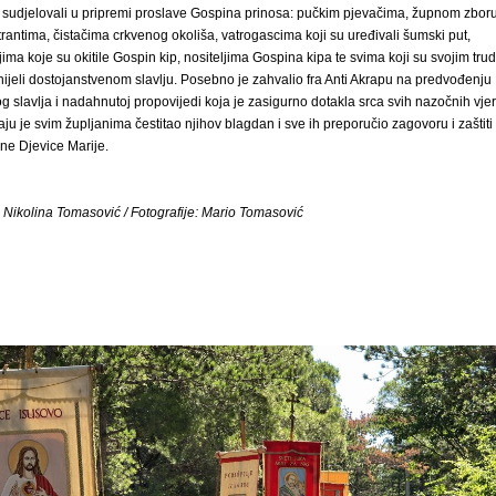
 sudjelovali u pripremi proslave Gospina prinosa: pučkim pjevačima, župnom zboru
trantima, čistačima crkvenog okoliša, vatrogascima koji su uređivali šumski put,
ljima koje su okitile Gospin kip, nositeljima Gospina kipa te svima koji su svojim tr
nijeli dostojanstvenom slavlju. Posebno je zahvalio fra Anti Akrapu na predvođenju
g slavlja i nadahnutoj propovijedi koja je zasigurno dotakla srca svih nazočnih vjer
aju je svim župljanima čestitao njihov blagdan i sve ih preporučio zagovoru i zaštiti
ne Djevice Marije.
: Nikolina Tomasović / Fotografije: Mario Tomasović