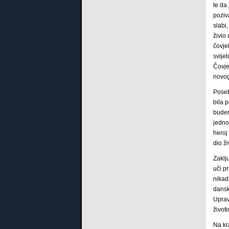
te da
poziv
slabi
živio 
čovje
svije
Čovje
novoga
Poseb
bila 
budem
jedno
heroj
dio ž
Zaklj
uči p
nikad
dansk
Uprav
životi
Na kr