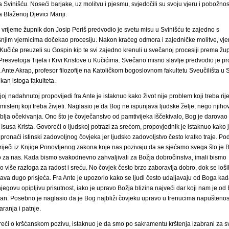
 Svinišću. Noseći barjake, uz molitvu i pjesmu, svjedočili su svoju vjeru i pobožnos
 Blaženoj Djevici Mariji.
o vrijeme župnik don Josip Periš predvodio je svetu misu u Svinišću te zajedno s
njim vjernicima dočekao procesiju. Nakon kraćeg odmora i zajedničke molitve, vjer
Kučiće preuzeli su Gospin kip te svi zajedno krenuli u svečanoj procesiji prema žu
 Presvetoga Tijela i Krvi Kristove u Kučićima. Svečano misno slavlje predvodio je prof
ra Ante Akrap, profesor filozofije na Katoličkom bogoslovnom fakultetu Sveučilišta u Sp
kan istoga fakulteta.
oj nadahnutoj propovijedi fra Ante je istaknuo kako život nije problem koji treba riješ
misterij koji treba živjeti. Naglasio je da Bog ne ispunjava ljudske želje, nego njiho
blja očekivanja. Ono što je čovječanstvo od pamtivijeka iščekivalo, Bog je darovao
 Isusa Krista. Govoreći o ljudskoj potrazi za srećom, propovjednik je istaknuo kako 
 pronaći istinski zadovoljnog čovjeka jer ljudsko zadovoljstvo često kratko traje. Pod
 riječi iz Knjige Ponovljenog zakona koje nas pozivaju da se sjećamo svega što je 
o za nas. Kada bismo svakodnevno zahvaljivali za Božja dobročinstva, imali bismo
 više razloga za radost i sreću. No čovjek često brzo zaboravlja dobro, dok se loši
tava dugo prisjeća. Fra Ante je upozorio kako se ljudi često udaljavaju od Boga ka
njegovu opipljivu prisutnost, iako je upravo Božja blizina najveći dar koji nam je od
an. Posebno je naglasio da je Bog najbliži čovjeku upravo u trenucima napuštenost
aranja i patnje.
eći o kršćanskom pozivu, istaknuo je da smo po sakramentu krštenja izabrani za s