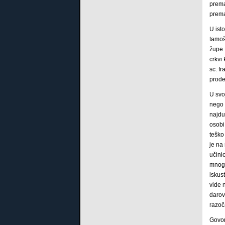
prema
prema
U ist
tamoš
župe 
crkvi
sc. f
prode
U svoj
nego 
najdu
osobi
teško
je na
učini
mnogo
iskus
vide 
darov
razoč
Govor