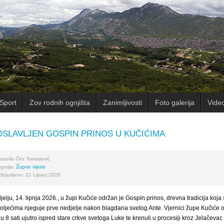
Sport
Zov rodnih ognjišta
Zanimljivosti
Foto galerija
Vide
SLAVLJEN GOSPIN PRINOS U KUČIĆIMA
sao/la
Ćiro Tomasović
gorija:
Župne vijesti
Objavljeno: 21 Lipanj 2026
jelju, 14. lipnja 2026., u župi Kučiće održan je Gospin prinos, drevna tradicija koja
toljećima njeguje prve nedjelje nakon blagdana svetog Ante. Vjernici župe Kučiće o
 u 8 sati ujutro ispred stare crkve svetoga Luke te krenuli u procesiji kroz Jelačevac