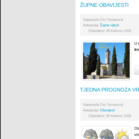
ŽUPNE OBAVIJESTI
Napisao/la
Ćiro Tomasović
Kategorija:
Župne vijesti
Objavljeno: 05 Kolovoz 2026
U 
kr
TJEDNA PROGNOZA V
Napisao/la
Ćiro Tomasović
Kategorija:
Obavijesti
Objavljeno: 05 Kolovoz 2026
Os
vr