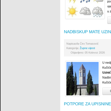
po
vj
u 
NADBISKUP MATE UZIN
Napisao/la
Ćiro Tomasović
Kategorija:
Župne vijesti
Objavljeno: 05 Kolovoz 2026
U nedj
Kučići
Uzinić
Nadbis
Kučići
O
POTPORE ZA UPISNINE