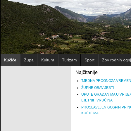
Kučiće
Župa
Kultura
Turizam
Sport
Zov rodnih ognj
Najčitanije
TJEDNA PROGNOZA VREME
ŽUPNE OBAVIJESTI
UPUTE GRAĐANIMA U VRIJE
LJETNIH VRUĆINA
PROSLAVLJEN GOSPIN PRIN
KUČIĆIMA