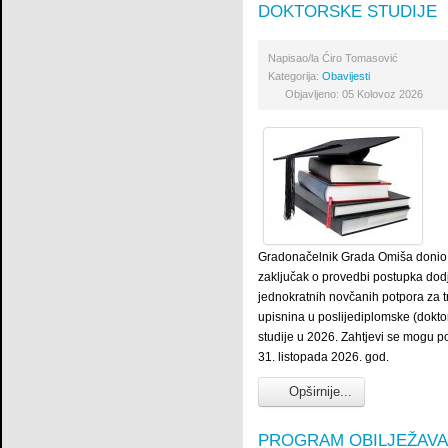
DOKTORSKE STUDIJE
Napisao/la
Ćiro Tomasović
Kategorija:
Obavijesti
Objavljeno: 05 Kolovoz 2026
Gradonačelnik Grada Omiša donio 
zaključak o provedbi postupka dod
jednokratnih novčanih potpora za 
upisnina u poslijediplomske (dokto
studije u 2026. Zahtjevi se mogu p
31. listopada 2026. god.
Opširnije...
PROGRAM OBILJEŽAVA