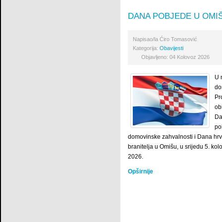
DANA POBJEDE U OMI
Napisao/la
Ćiro Tomasović
Kategorija:
Obavijesti
Objavljeno: 04 Kolovoz 2026
U 
do
Pr
ob
Da
po
domovinske zahvalnosti i Dana hrv
branitelja u Omišu, u srijedu 5. ko
2026.
Opširnije