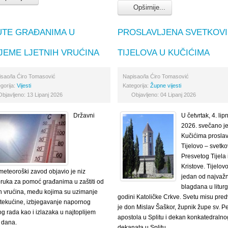
Opširnije...
UTE GRAĐANIMA U
PROSLAVLJENA SVETKOVI
JEME LJETNIH VRUĆINA
TIJELOVA U KUČIĆIMA
isao/la
Ćiro Tomasović
Napisao/la
Ćiro Tomasović
gorija:
Vijesti
Kategorija:
Župne vijesti
Objavljeno: 13 Lipanj 2026
Objavljeno: 04 Lipanj 2026
Državni
U četvrtak, 4. lip
2026. svečano je
Kučićima proslav
Tijelovo – svetko
Presvetog Tijela i
Kristove. Tijelovo
meteoroški zavod objavio je niz
jedan od najvažn
ruka za pomoć građanima u zaštiti od
blagdana u liturg
ih vrućina, među kojima su uzimanje
godini Katoličke Crkve. Svetu misu pre
tekućine, izbjegavanje napornog
je don Mislav Šaškor, župnik župe sv. Pe
kog rada kao i izlazaka u najtoplijem
apostola u Splitu i dekan konkatedralno
u dana.
dekanata u Splitu.