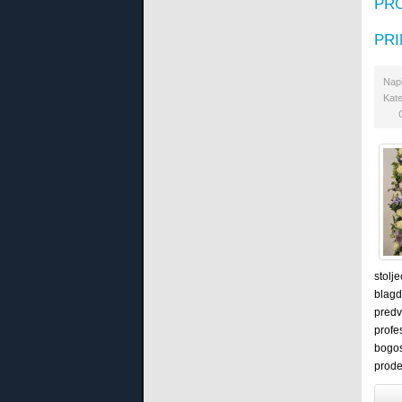
PR
PRI
Nap
Kate
stolj
blagd
predvo
profe
bogos
prode