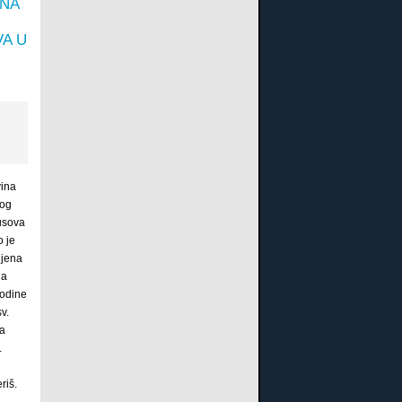
NA
A U
ina
tog
usova
 je
ljena
ja
odine
sv.
la
.
riš.