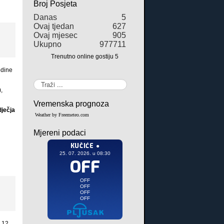
Broj Posjeta
Danas
5
Ovaj tjedan
627
Ovaj mjesec
905
Ukupno
977711
Trenutno online gostiju
5
odine
Traži...
,
Vremenska prognoza
dječja
Weather by Freemeteo.com
Mjereni podaci
 12.