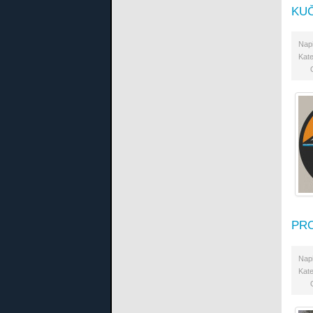
KUČ
Nap
Kate
PRO
Nap
Kate