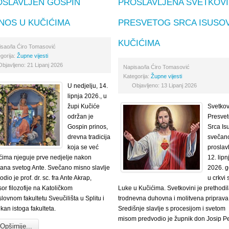
OSLAVLJEN GOSPIN
PROSLAVLJENA SVETKOVI
NOS U KUČIĆIMA
PRESVETOG SRCA ISUSOV
KUČIĆIMA
isao/la
Ćiro Tomasović
gorija:
Župne vijesti
Objavljeno: 21 Lipanj 2026
Napisao/la
Ćiro Tomasović
Kategorija:
Župne vijesti
U nedjelju, 14.
Objavljeno: 13 Lipanj 2026
lipnja 2026., u
župi Kučiće
Svetkov
održan je
Presve
Gospin prinos,
Srca Is
drevna tradicija
svečano
koja se već
proslav
ećima njeguje prve nedjelje nakon
12. lipn
ana svetog Ante. Svečano misno slavlje
2026. g
dio je prof. dr. sc. fra Ante Akrap,
u crkvi 
sor filozofije na Katoličkom
Luke u Kučićima. Svetkovini je prethodi
lovnom fakultetu Sveučilišta u Splitu i
trodnevna duhovna i molitvena priprava
kan istoga fakulteta.
Središnje slavlje s procesijom i svetom
misom predvodio je župnik don Josip Pe
Opširnije...