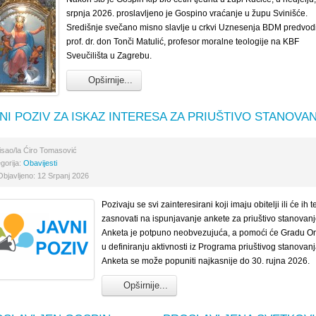
srpnja 2026. proslavljeno je Gospino vraćanje u župu Svinišće.
Središnje svečano misno slavlje u crkvi Uznesenja BDM predvodi
prof. dr. don Tonči Matulić, profesor moralne teologije na KBF
Sveučilišta u Zagrebu.
Opširnije...
NI POZIV ZA ISKAZ INTERESA ZA PRIUŠTIVO STANOVA
isao/la
Ćiro Tomasović
gorija:
Obavijesti
Objavljeno: 12 Srpanj 2026
Pozivaju se svi zainteresirani koji imaju obitelji ili će ih t
zasnovati na ispunjavanje ankete za priuštivo stanovanj
Anketa je potpuno neobvezujuća, a pomoći će Gradu O
u definiranju aktivnosti iz Programa priuštivog stanovanj
Anketa se može popuniti najkasnije do 30. rujna 2026.
Opširnije...