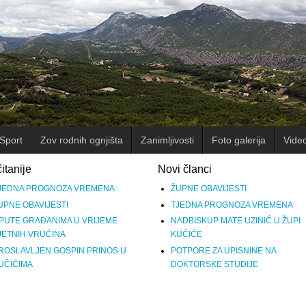
Sport
Zov rodnih ognjišta
Zanimljivosti
Foto galerija
Vide
itanije
Novi članci
JEDNA PROGNOZA VREMENA
ŽUPNE OBAVIJESTI
UPNE OBAVIJESTI
TJEDNA PROGNOZA VREMENA
PUTE GRAĐANIMA U VRIJEME
NADBISKUP MATE UZINIĆ U ŽUPI
JETNIH VRUĆINA
KUČIĆE
ROSLAVLJEN GOSPIN PRINOS U
POTPORE ZA UPISNINE NA
UČIĆIMA
DOKTORSKE STUDIJE