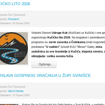
IĆKO LITO 2026
isao/la
Ćiro Tomasović
gorija:
Obavijesti
Objavljeno: 26 Srpanj 2026
Vrijedni članovi
Udruge Kuk
(Kučićani uz Kučiće) i ove g
organiziraju
Kučićko lito 2026
. Na bogatom i zanimljivom
programu su:
turnir zaseoka
u Čelinkama
(mali nogomet)
predstava
"U sudnici"
(izvodi KUU "Mosor" Gata),
misa
zadušnica za sve branitelje iz Kučića
,
klapska smotra
,
olimpijada
i
velika
seoska fešta
.
Opširnije...
SLAVA GOSPINOG VRAĆANJA U ŽUPI SVINIŠĆE
isao/la
Ćiro Tomasović
gorija:
Vijesti čitatelja
Objavljeno: 12 Srpanj 2026
Nakon što je Gospin kip bio četiri tjedna u župi Kučiće, u nedjelju,