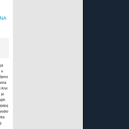
NA
nja
 u
ljeno
vina
 Krvi
 je
ijih
ijskoj
dvodio
tra
g